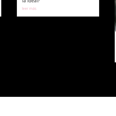
la ideal?
leer más