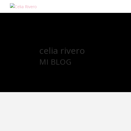
celia rivero
MI BLOG