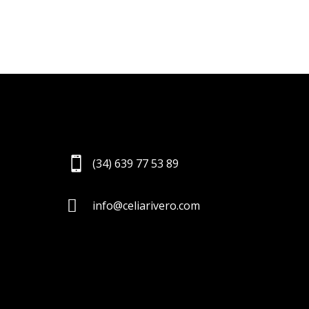

(34) 639 77 53 89

info@celiarivero.com