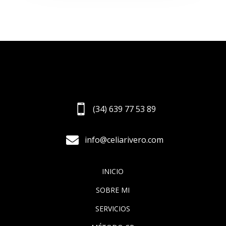

(34) 639 77 53 89

info@celiarivero.com
INICIO
SOBRE MI
SERVICIOS