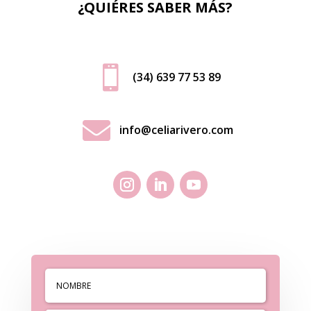
¿QUIÉRES SABER MÁS?

(34) 639 77 53 89

info@celiarivero.com