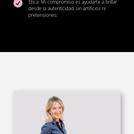

Ética: Mi compromiso es ayudarte a brillar
desde la autenticidad, sin artificios ni
pretensiones.