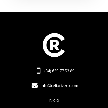

(34) 639 77 53 89

info@celiarivero.com
INICIO