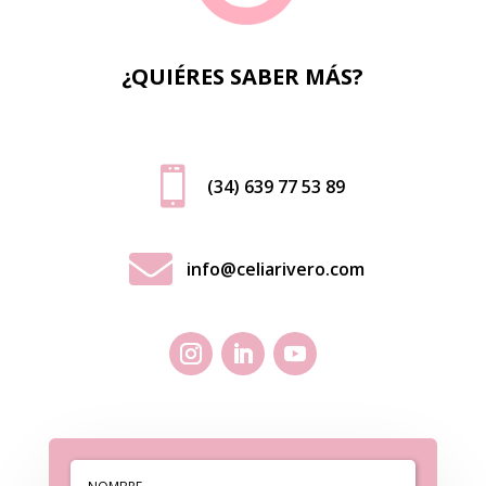
¿QUIÉRES SABER MÁS?

(34) 639 77 53 89

info@celiarivero.com